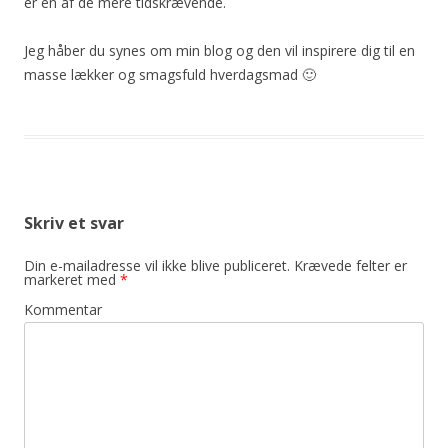
er en af de mere tidskrævende.
Jeg håber du synes om min blog og den vil inspirere dig til en
masse lækker og smagsfuld hverdagsmad 🙂
Skriv et svar
Din e-mailadresse vil ikke blive publiceret.
Krævede felter er
markeret med
*
Kommentar