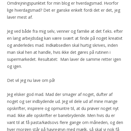
Omdrejningspunktet for min blog er hverdagsmad. Hvorfor
lige hverdagsmad? Det er ganske enkelt fordi det er det, jeg
laver mest af.
Jeg ved både fra mig selv, venner og familie at det f.eks. efter
en lang arbejdsdag kan være svært at finde på noget kreativt
og anderledes mad. Indkøbsedlen skal hurtig skrives, inden
man skal hen at handle, hvis ikke det gøres på rutinen i
supermarkedet. Resultatet: Man laver de samme retter igen
og igen.
Det vil jeg nu lave om på!
Jeg elsker god mad. Mad der smager af noget, dufter af
noget og ser indbydende ud. Jeg vil dele ud af mine mange
opskrifter, inspirere og opmuntre til, at du prøver noget nyt
mad. Ikke alle opskrifter er banebrydende. Men hvis du er
vant til at få pasta/kødsovs flere gange om måneden, og den
hver morgen står på havregryn med mælk, så skal vi nok få