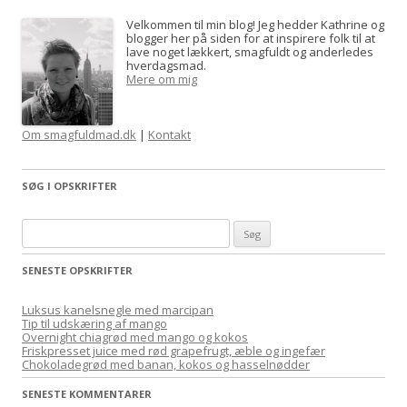
Velkommen til min blog! Jeg hedder Kathrine og
blogger her på siden for at inspirere folk til at
lave noget lækkert, smagfuldt og anderledes
hverdagsmad.
Mere om mig
Om smagfuldmad.dk
|
Kontakt
SØG I OPSKRIFTER
S
ø
SENESTE OPSKRIFTER
g
e
Luksus kanelsnegle med marcipan
f
Tip til udskæring af mango
Overnight chiagrød med mango og kokos
t
Friskpresset juice med rød grapefrugt, æble og ingefær
e
Chokoladegrød med banan, kokos og hasselnødder
r
SENESTE KOMMENTARER
: