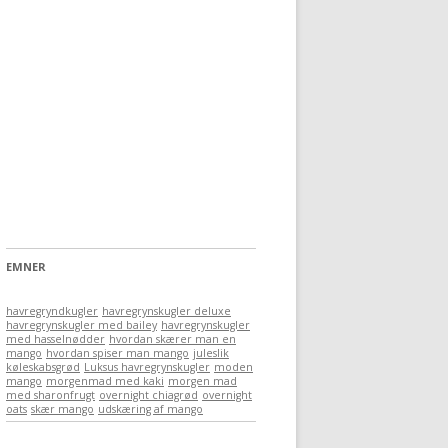
EMNER
havregryndkugler
havregrynskugler deluxe
havregrynskugler med bailey
havregrynskugler
med hasselnødder
hvordan skærer man en
mango
hvordan spiser man mango
juleslik
køleskabsgrød
Luksus havregrynskugler
moden
mango
morgenmad med kaki
morgen mad
med sharonfrugt
overnight chiagrød
overnight
oats
skær mango
udskæring af mango