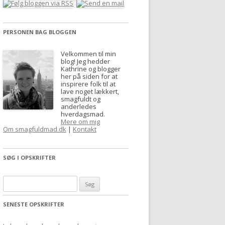
PERSONEN BAG BLOGGEN
Velkommen til min
blog! Jeg hedder
Kathrine og blogger
her på siden for at
inspirere folk til at
lave noget lækkert,
smagfuldt og
anderledes
hverdagsmad.
Mere om mig
Om smagfuldmad.dk
|
Kontakt
SØG I OPSKRIFTER
S
ø
SENESTE OPSKRIFTER
g
e