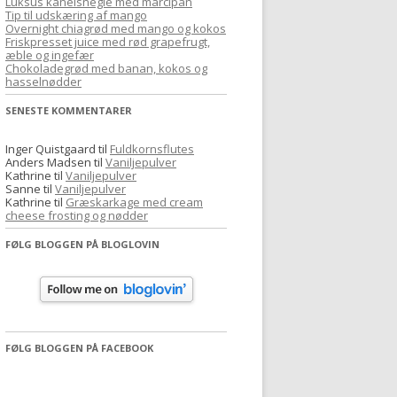
Luksus kanelsnegle med marcipan
f
Tip til udskæring af mango
Overnight chiagrød med mango og kokos
t
Friskpresset juice med rød grapefrugt,
e
æble og ingefær
Chokoladegrød med banan, kokos og
r
hasselnødder
:
SENESTE KOMMENTARER
Inger Quistgaard
til
Fuldkornsflutes
Anders Madsen
til
Vaniljepulver
Kathrine
til
Vaniljepulver
Sanne
til
Vaniljepulver
Kathrine
til
Græskarkage med cream
cheese frosting og nødder
FØLG BLOGGEN PÅ BLOGLOVIN
FØLG BLOGGEN PÅ FACEBOOK