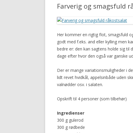
Farverig og smagsfuld r
Her kommer en rigtig flot, smagsfuld og
godt med f.eks. and eller kylling men k
bedre er: den kan sagtens holde sig til 
dage efter hvor den også var ganske udm
Der er mange variationsmuligheder i d
lidt revet hvidkål, appelsinbåde uden sk
valnødder osv. i salaten.
Opskrift til 4 personer (som tilbehør)
Ingredienser
300 g gulerod
300 g rødbede