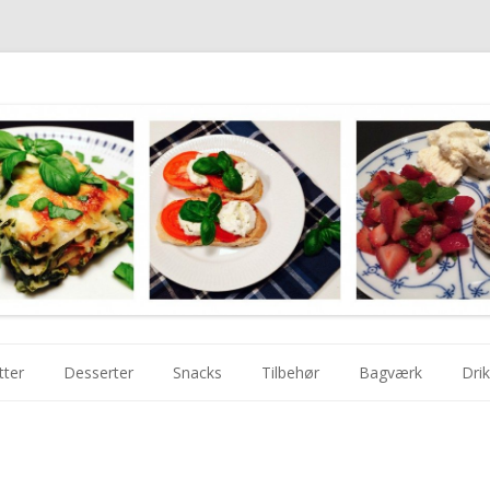
Videre
til
tter
Desserter
Snacks
Tilbehør
Bagværk
Dri
indhold