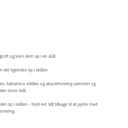
groft og kom dem op i en skål.
det ligeledes op i skålen.
elsinen, balsamico eddike og akaciehonning sammen og
den store skål.
t op i skålen – hold evt. lidt tilbage til at pynte med
ervering.