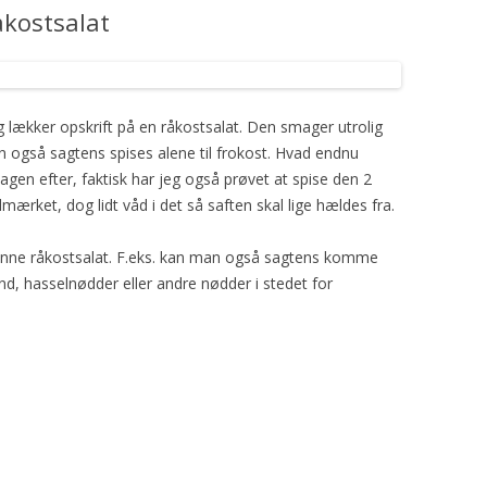
åkostsalat
 lækker opskrift på en råkostsalat. Den smager utrolig
an også sagtens spises alene til frokost. Hvad endnu
dagen efter, faktisk har jeg også prøvet at spise den 2
ærket, dog lidt våd i det så saften skal lige hældes fra.
enne råkostsalat. F.eks. kan man også sagtens komme
ind, hasselnødder eller andre nødder i stedet for