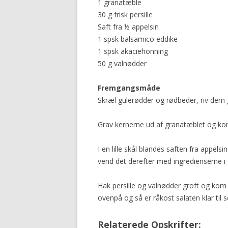
1 granatæble
30 g frisk persille
Saft fra ½ appelsin
1 spsk balsamico eddike
1 spsk akaciehonning
50 g valnødder
Fremgangsmåde
Skræl gulerødder og rødbeder, riv dem 
Grav kernerne ud af granatæblet og kom 
I en lille skål blandes saften fra app
vend det derefter med ingredienserne i 
Hak persille og valnødder groft og kom de
ovenpå og så er råkost salaten klar til s
Relaterede Opskrifter: