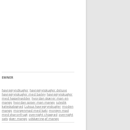
EMNER
havregryndkugler
havregrynskugler deluxe
havregrynskugler med bailey
havregrynskugler
med hasselnødder
hvordan skærer man en
mango
hvordan spiser man mango
juleslik
køleskabsgrød
Luksus havregrynskugler
moden
mango
morgenmad med kaki
morgen mad
med sharonfrugt
overnight chiagrød
overnight
oats
skær mango
udskæring af mango