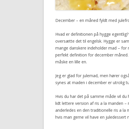
December – en måned fyldt med julefro
Hvad er definitionen på hygge egentlig?
oversætte det til engelsk. Hygge er s
mange danskere indeholder mad – for no
perfekt definition for december måned
måske en lille en.
Jeg er glad for julemad, men hører også
synes at maden i december er utrolig tung
Hvis du har det på samme måde vil du he
lidt lettere version af ris a la manden
anderledes en den traditionelle ris a la
hvis man gerne vil have en juledessert