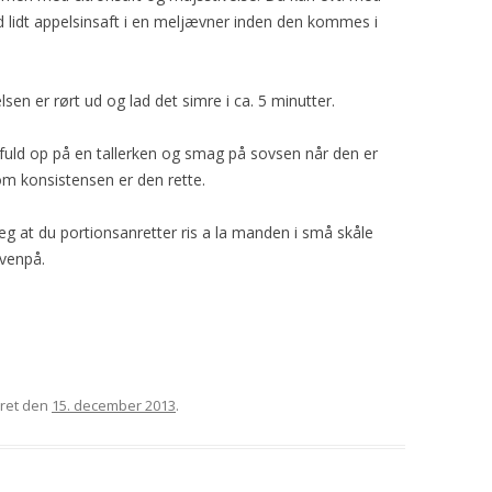
 lidt appelsinsaft i en meljævner inden den kommes i
sen er rørt ud og lad det simre i ca. 5 minutter.
fuld op på en tallerken og smag på sovsen når den er
om konsistensen er den rette.
eg at du portionsanretter ris a la manden i små skåle
venpå.
eret den
15. december 2013
.