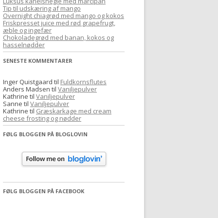
Luksus kanelsnegle med marcipan
f
Tip til udskæring af mango
Overnight chiagrød med mango og kokos
t
Friskpresset juice med rød grapefrugt,
e
æble og ingefær
Chokoladegrød med banan, kokos og
r
hasselnødder
:
SENESTE KOMMENTARER
Inger Quistgaard
til
Fuldkornsflutes
Anders Madsen
til
Vaniljepulver
Kathrine
til
Vaniljepulver
Sanne
til
Vaniljepulver
Kathrine
til
Græskarkage med cream
cheese frosting og nødder
FØLG BLOGGEN PÅ BLOGLOVIN
FØLG BLOGGEN PÅ FACEBOOK