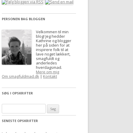
PERSONEN BAG BLOGGEN
Velkommen til min
blog! Jeg hedder
Kathrine og blogger
her på siden for at
inspirere folk til at
lave noget lækkert,
smagfuldt og
anderledes
hverdagsmad.
Mere om mig
Om smagfuldmad.dk
|
Kontakt
SØG I OPSKRIFTER
S
ø
SENESTE OPSKRIFTER
g
e