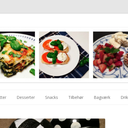
Videre
til
tter
Desserter
Snacks
Tilbehør
Bagværk
Dri
indhold