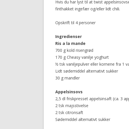
Hvis du har lyst til at twist appelsinsovs
finthakket ingefær og/eller lidt chili.
Opskrift til 4 personer
Ingredienser
Ris a la mande
700 g kold risengrød
170 g Cheasy vanilje yoghurt
½ tsk vaniljepulver eller kornene fra 1 v
Lidt sødemiddel alternativt sukker
30 g mandler
Appelsinsovs
2,5 dl friskpresset appelsinsaft (ca. 3 ap
2 tsk majsstivelse
2 tsk citronsaft
Sødemiddel alternativt sukker