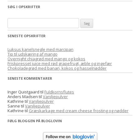
SØG I OPSKRIFTER
S
ø
SENESTE OPSKRIFTER
g
e
Luksus kanelsnegle med marcipan
f
Tip til udskæring af mango
Overnight chiagrød med mango og kokos
t
Friskpresset juice med rød grapefrugt, æble og ingefær
e
Chokoladegrød med banan, kokos og hasselnødder
r
SENESTE KOMMENTARER
:
Inger Quistgaard
til
Fuldkornsflutes
Anders Madsen
til
Vaniljepulver
Kathrine
til
Vaniljepulver
Sanne
til
Vaniljepulver
Kathrine
til
Græskarkage med cream cheese frosting og nødder
FØLG BLOGGEN PÅ BLOGLOVIN