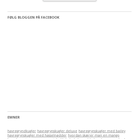
FØLG BLOGGEN PÅ FACEBOOK
EMNER
havregryndkugler
havregrynskugler deluxe
havregrynskugler med bailey
havregrynskugler med hasselnødder
hvordan skærer man en mango